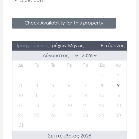
Size:
35m²
Check Availability for this property
Προηγούμενος
Τρέχων Μήνας
Επόμενος
Δε
Τρ
Τε
Πε
Πα
Σα
Κυ
1
2
3
4
5
6
7
8
9
10
11
12
13
14
15
16
17
18
19
20
21
22
23
24
25
26
27
28
29
30
31
Σεπτέμβριος 2026