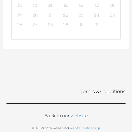
12
13
14
15
16
17
18
19
20
21
22
23
24
25
26
27
28
29
30
31
Terms & Conditions
Back to our
website
© All Rights Reserved
RentalSystems.gr